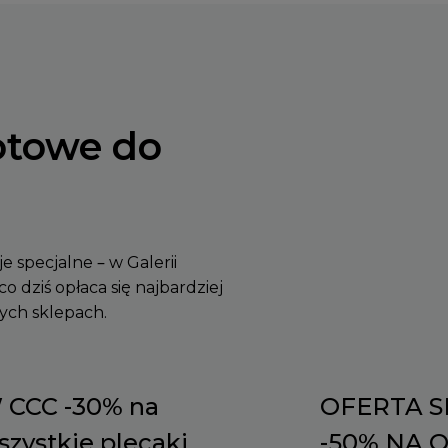
otowe do
 specjalne – w Galerii
o dziś opłaca się najbardziej
nych sklepach.
 CCC -30% na
OFERTA S
szystkie plecaki,
-50% NA 