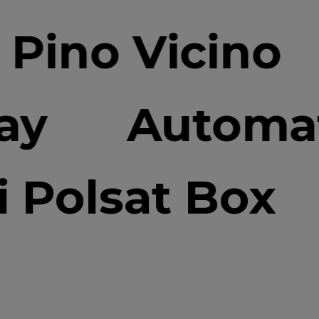
o Vicino
My
Play
Autom
Polsat Box