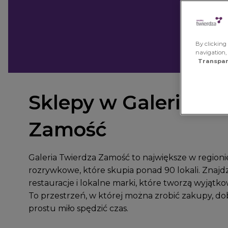
By clicking 
navigation,
Transpar
Sklepy w Galerii Tw
Zamość
Galeria Twierdza Zamość to największe w regio
rozrywkowe, które skupia ponad 90 lokali. Znajd
restauracje i lokalne marki, które tworzą wyjątko
To przestrzeń, w której można zrobić zakupy, dob
prostu miło spędzić czas.