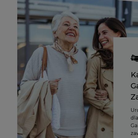
K
G
Z
Ur
dl
Ga
za