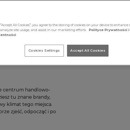
“Accept All Cookies”, you agree to the storing of cookies on your device to enhance s
 analyze site usage, and assist in our marketing efforts.
Polityce Prywatności i
entności
Cookies Settings
Accept All Cookies
ierdza
nie centrum handlowo-
ziesz tu znane brandy,
wy klimat tego miejsca.
rze zjeść, odpocząć i po