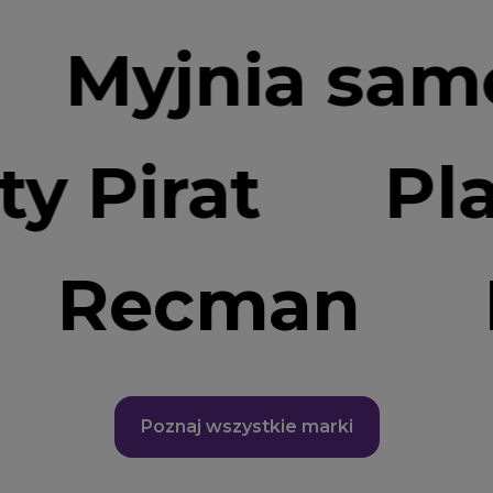
jnia samocho
aty Pirat
Recman
Re
Poznaj wszystkie marki