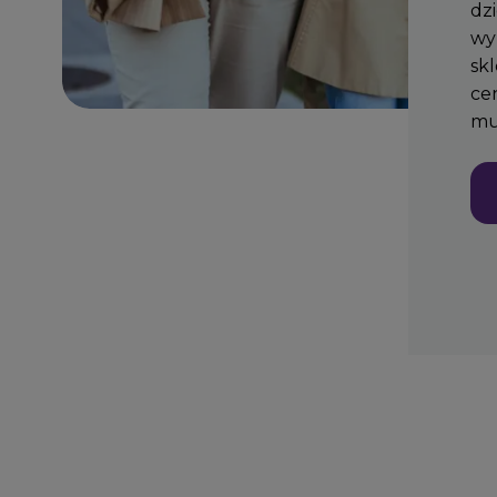
dz
wy
sk
ce
mu