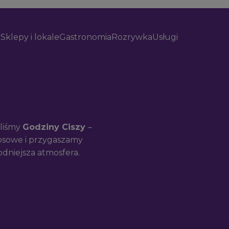
Sklepy i lokale
Gastronomia
Rozrywka
Usługi
dziane
ko ludzie – ale też ich
 a sklepy, które pozwalają
ką.