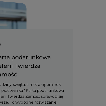
arta podarunkowa
alerii Twierdza
amość
odziny, święta, a może upominek
a pracownika? Karta podarunkowa
lerii Twierdza Zamość sprawdzi się
wsze. To wygodne rozwiązanie,