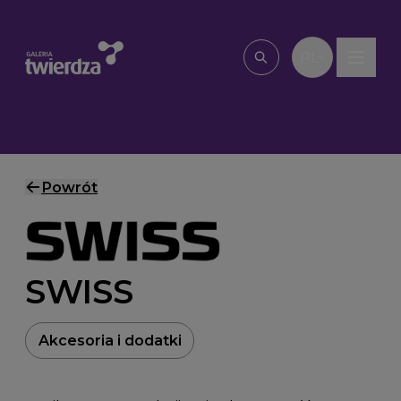
Przejdź do treści
PL
Wpisz, czego szu
Powrót
SWISS
Akcesoria i dodatki