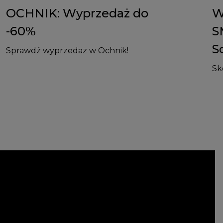
OCHNIK: Wyprzedaż do
W
-60%
S
S
Sprawdź wyprzedaż w Ochnik!
Sk