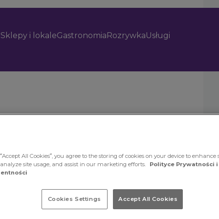
Sklepy i lokale
Gastronomia
Rozrywka
Usługi
“Accept All Cookies”, you agree to the storing of cookies on your device to enhance s
 analyze site usage, and assist in our marketing efforts.
Polityce Prywatności i
entności
Cookies Settings
Accept All Cookies
ii Twierdza
 i pewność