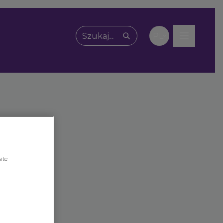
PL
Wpisz, czego szukasz
ite