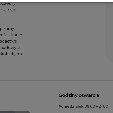
woczesny
zuje się
 piżamy,
ości tkanin.
bogactwo
ie modowych
 kobiety do
Godziny otwarcia
Poniedziałek:
09:00 – 21:00