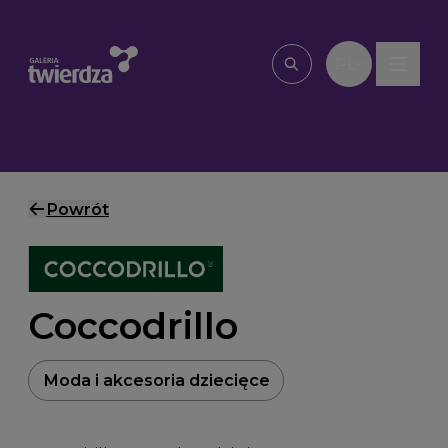
Przejdź do treści
PL
Wpisz, czego szu
Powrót
Coccodrillo
Moda i akcesoria dziecięce